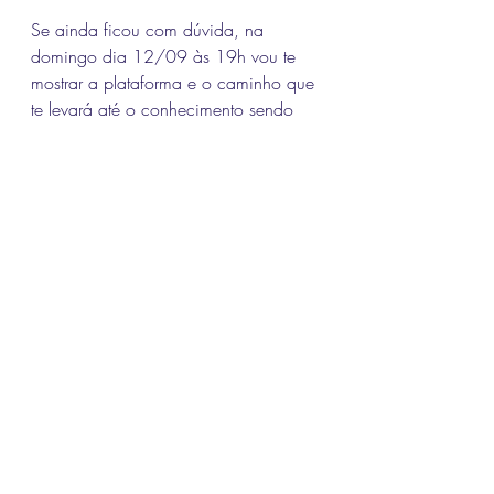
Se ainda ficou com dúvida, na 
domingo dia 12/09 às 19h vou te 
mostrar a plataforma e o caminho que 
te levará até o conhecimento sendo 
você iniciante ou mais experiente. 
Veja no link acima também disponível 
no Youtube. Gostou? no topo da 
página tem o link para pagamento. O 
valor do investimento é de R$ 497,00 
ou 12x de R$48,42.
COMPRAR AGORA
fifacil
fii facil
fundos imobiliarios
fundos imobiliários para iniciantees
curso fii
fii valuation
fii liberdade financeira