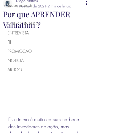
Diogo Arantes
Todos os posts
11 de set. de 2021
2 min de leitura
Por que APRENDER
REIT
Valuation ?
COLECIONADOR
ENTREVISTA
FII
PROMOÇÃO
NOTICIA
ARTIGO
Esse termo é muito comum na boca 
dos investidores de ação, mas 