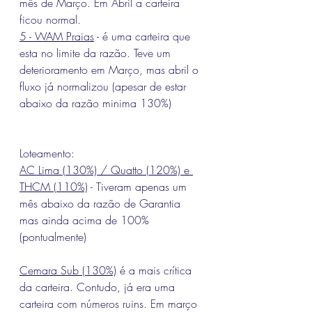
mês de Março. Em Abril a carteira 
ficou normal.
5 - WAM Praias
 - é uma carteira que 
esta no limite da razão. Teve um 
deterioramento em Março, mas abril o 
fluxo já normalizou (apesar de estar 
abaixo da razão minima 130%)
Loteamento:
AC Lima (130%) / Quatto (120%) e 
THCM (110%)
 - Tiveram apenas um 
mês abaixo da razão de Garantia 
mas ainda acima de 100% 
(pontualmente)
Cemara Sub (130%)
 é a mais crítica 
da carteira. Contudo, já era uma 
carteira com números ruins. Em março 