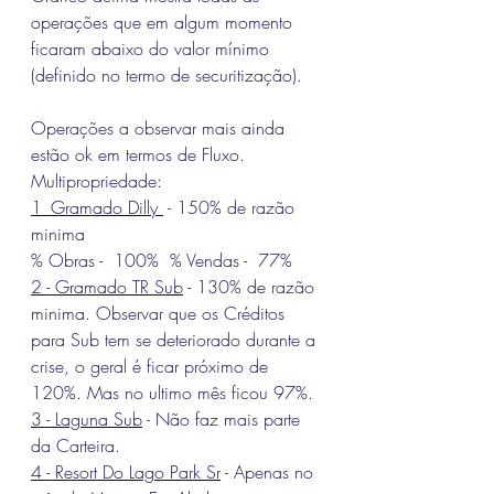
operações que em algum momento 
ficaram abaixo do valor mínimo 
(definido no termo de securitização). 
Operações a observar mais ainda 
estão ok em termos de Fluxo.
Multipropriedade: 
1_Gramado Dilly 
 - 150% de razão 
minima 
% Obras -  100%  
% Vendas -  
77%
2 - Gramado TR Sub
 - 
130% de razão 
minima. Observar que os Créditos 
para Sub tem se deteriorado durante a 
crise, o geral é ficar próximo de 
120%. Mas no ultimo mês ficou 97%.
3 - Laguna Sub
 - Não faz mais parte 
da Carteira. 
4 - Resort Do Lago Park Sr
 - Apenas no 