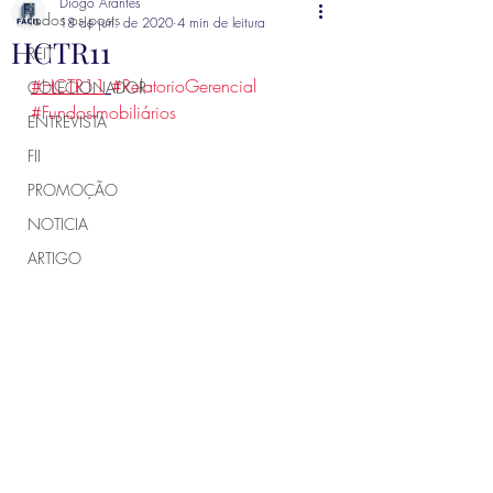
Diogo Arantes
Todos os posts
18 de jun. de 2020
4 min de leitura
HCTR11
REIT
#HCTR11
#RelatorioGerencial 
COLECIONADOR
#FundosImobiliários
ENTREVISTA
FII
PROMOÇÃO
NOTICIA
ARTIGO