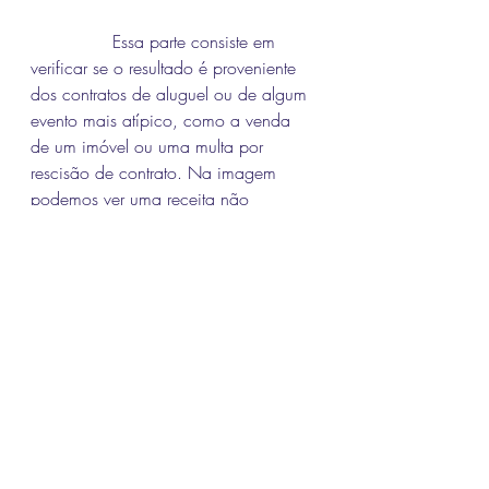
               Essa parte consiste em 
verificar se o resultado é proveniente 
dos contratos de aluguel ou de algum 
evento mais atípico, como a venda 
de um imóvel ou uma multa por 
rescisão de contrato. Na imagem 
podemos ver uma receita não 
recorrente do RBRL11 de novembro de 
22.