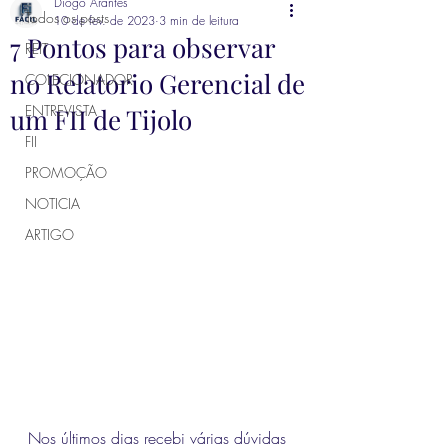
Diogo Arantes
Todos os posts
10 de fev. de 2023
3 min de leitura
7 Pontos para observar
REIT
no Relatorio Gerencial de
COLECIONADOR
ENTREVISTA
um FII de Tijolo
FII
PROMOÇÃO
NOTICIA
ARTIGO
Nos últimos dias recebi várias dúvidas 