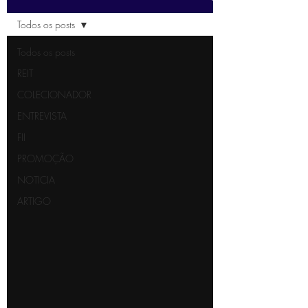
Todos os posts
Todos os posts
REIT
COLECIONADOR
ENTREVISTA
FII
PROMOÇÃO
NOTICIA
ARTIGO