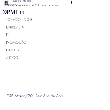
Diogo Arantes
Todos os posts
26 de jun. de 2020
3 min de leitura
XPML11
REIT
COLECIONADOR
ENTREVISTA
FII
PROMOÇÃO
NOTICIA
ARTIGO
DRE Março/20
 - Relatório de Abril