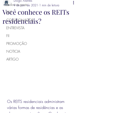
Diogo Arantes
Todos os posts
9 de jan. de 2021
1 min de leitura
Você conhece os REITs
REIT
residenciais?
COLECIONADOR
ENTREVISTA
FII
PROMOÇÃO
NOTICIA
ARTIGO
Os REITS residenciais administram 
várias formas de residências e as 