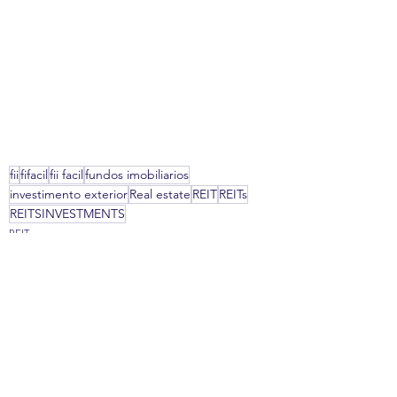
fii
fifacil
fii facil
fundos imobiliarios
investimento exterior
Real estate
REIT
REITs
REITSINVESTMENTS
REIT
Posts recentes
Ver tudo