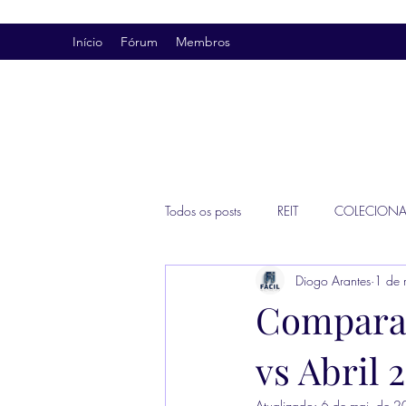
Início
Fórum
Membros
Todos os posts
REIT
COLECION
Diogo Arantes
1 de 
Comparat
vs Abril 
Atualizado:
6 de mai. de 