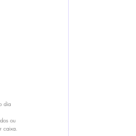
o dia 
ados ou 
r caixa.